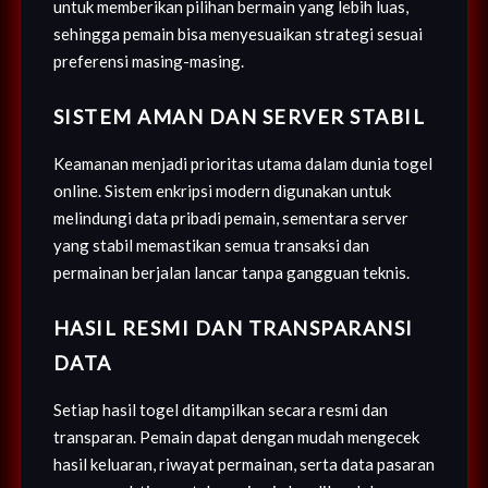
untuk memberikan pilihan bermain yang lebih luas,
sehingga pemain bisa menyesuaikan strategi sesuai
preferensi masing-masing.
SISTEM AMAN DAN SERVER STABIL
Keamanan menjadi prioritas utama dalam dunia togel
online. Sistem enkripsi modern digunakan untuk
melindungi data pribadi pemain, sementara server
yang stabil memastikan semua transaksi dan
permainan berjalan lancar tanpa gangguan teknis.
HASIL RESMI DAN TRANSPARANSI
DATA
Setiap hasil togel ditampilkan secara resmi dan
transparan. Pemain dapat dengan mudah mengecek
hasil keluaran, riwayat permainan, serta data pasaran